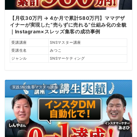
【月収30万円 → 4か月で累計580万円】ママデザ
イナーが実現した“売らずに売れる”仕組み化の全貌
｜Instagram×スレッズ集客の成功事例
受講講座
SNSマスター講座
受講生名
みつこ
ジャンル
SNSマーケティング
実践SNS集客マスター講座