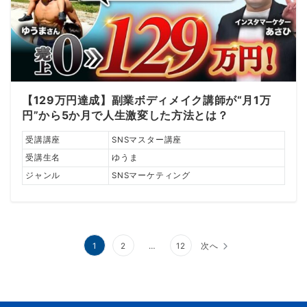
【129万円達成】副業ボディメイク講師が“月1万
円”から5か月で人生激変した方法とは？
受講講座
SNSマスター講座
受講生名
ゆうま
ジャンル
SNSマーケティング
投
1
2
…
12
次へ
稿
の