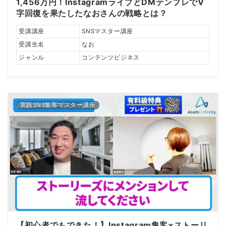
1,456万円！InstagramライブとDMテンプレでV
字回復を果たしたなおさんの戦略とは？
受講講座
SNSマスター講座
受講生名
なお
ジャンル
コンテンツビジネス
実践SNS集客マスター講座
【初心者でもできた！】Instagram集客×ストーリ